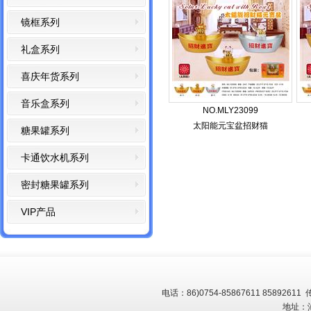
镜框系列
礼盒系列
喜庆年货系列
音乐盒系列
NO.MLY23099
太阳能元宝盆招财猫
糖果罐系列
卡通饮水机系列
密封糖果罐系列
VIP产品
电话：
86)0754-85867611 85892611
传
地址：